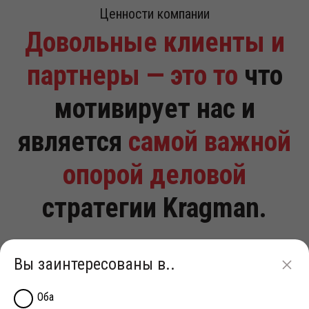
Ценности компании
Довольные клиенты и
партнеры — это то
что
мотивирует нас и
является
самой важной
опорой деловой
стратегии Kragman.
Вы заинтересованы в..
Оба