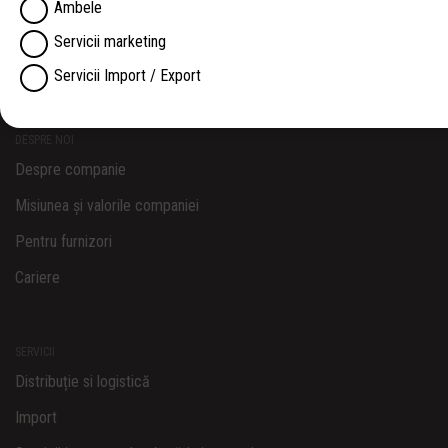
Ambele
Servicii marketing
Servicii Import / Export
DESPRE NOI
Despre companie
Misiunea și valorile companiei
Pentru furnizori
Cariere
SERVICII
Distribuție si logistică
Import