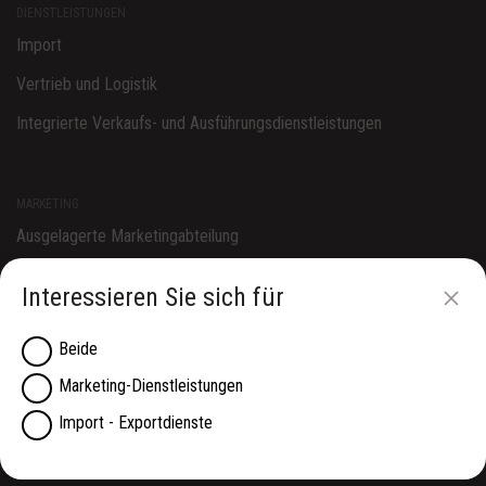
DIENSTLEISTUNGEN
Import
Vertrieb und Logistik
Integrierte Verkaufs- und Ausführungsdienstleistungen
MARKETING
Ausgelagerte Marketingabteilung
Web-Entwicklung
Interessieren Sie sich für
Digital- und Grafikdesign
Beide
Social media management
Marketing-Dienstleistungen
Werbedesign
Import - Exportdienste
UNSERE MARKEN