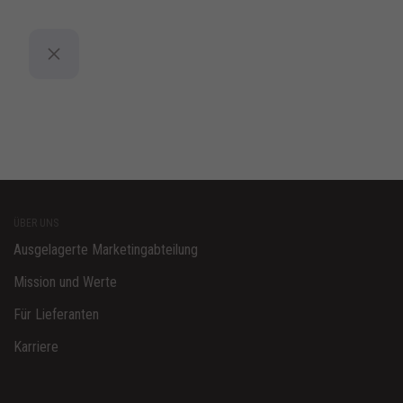
Skip
to
content
ÜBER UNS
Ausgelagerte Marketingabteilung
Mission und Werte
Für Lieferanten
Karriere